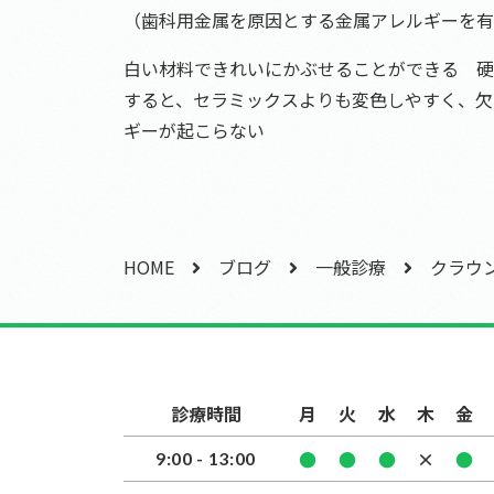
（歯科用金属を原因とする金属アレルギーを有
白い材料できれいにかぶせることができる 硬
すると、セラミックスよりも変色しやすく、欠
ギーが起こらない
HOME
ブログ
一般診療
クラウン
診療時間
月
火
水
木
金
●
●
●
×
●
9:00 - 13:00