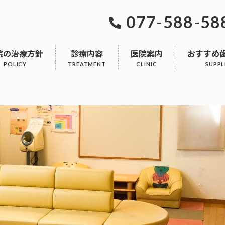
077-588-58
院の治療方針
診療内容
医院案内
おすすめ
療
院長・スタッフ紹介
自由診療
院内ツアー
予防歯科・検診・検