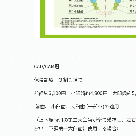
CAD/CAM冠
保険診療 ３割負担で
前歯約6,100円 小臼歯約4,800円 大臼歯約5,
前歯、 小臼歯、大臼歯 (一部※)で適用
（上下顎両側の第二大臼歯が全て残存し、左右
おいて下顎第一大臼歯に使用する場合）