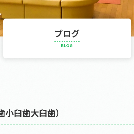
ブログ
前歯小臼歯大臼歯）